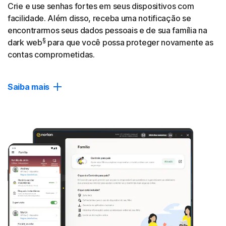
Fechar
Crie e use senhas fortes em seus dispositivos com
facilidade. Além disso, receba uma notificação se
encontrarmos seus dados pessoais e de sua família na
§
dark web
para que você possa proteger novamente as
contas comprometidas.
Saiba mais
Dark Web Monitoring
Receba notificações se encontrarmos suas informações
pessoais em sites ocultos, usados por ladrões de
identidade, e tome medidas imediatamente para ajudar a
§
proteger suas contas e impedir que sejam exploradas.
Gerenciador de senhas
Crie, armazene e gerencie senhas, cartões de crédito e
outras informações pessoais em seu cofre digital privado
disponível em seus dispositivos.