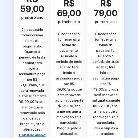
R$
R$
59,00
69,00
79,00
primeiro ano
primeiro ano
primeiro ano
É necessário
É necessário
É necessário
fornecer uma
fornecer uma
fornecer uma
forma de
forma de
forma de
pagamento.
pagamento.
pagamento.
Quando o
Quando o
Quando o
período de teste
período de teste
período de teste
acabar, terá
acabar, terá
acabar, terá
início a
início a
início a
assinatura paga
assinatura paga
assinatura paga
por R$
por R$
por R$
59,00/ano, que
69,00/ano, que
79,00/ano, que
será renovada
será renovada
será renovada
automaticamente
automaticamente
automaticamente
R$ 99,00/ano, a
R$ 139,00/ano,
R$ 229,00/ano,
menos que a
a menos que a
a menos que a
renovação seja
renovação seja
renovação seja
cancelada.
cancelada.
cancelada.
Preço sujeito a
Preço sujeito a
Preço sujeito a
alterações.
alterações.
alterações.
Consulte abaixo