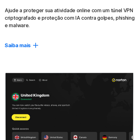
online.
Ajude a proteger sua atividade online com um túnel VPN
criptografado e proteção com IA contra golpes, phishing
14
e malware.
Bloqueio de anúncios
Aprimore sua experiência de navegação bloqueando
anúncios indesejados em seu navegador.
Saiba mais
Fechar
Proteção poderosa
Obtenha detecção contra golpes baseada em IA e
proteção em tempo real contra malware e ransomware.
Privacidade avançada
Para maior anonimato, escolha servidores avançados que
alteram regularmente seu endereço IP ou conectam você
por meio de múltiplos locais (em beta).
Bloqueio de rastreadores