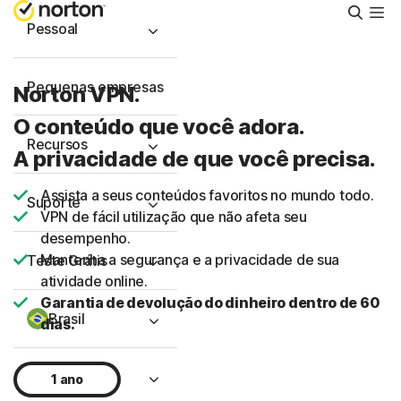
Pesqu
Pessoal
Pequenas empresas
Norton VPN.
O conteúdo que você adora.
Recursos
A privacidade de que você precisa.
Assista a seus conteúdos favoritos no mundo todo.
Suporte
VPN de fácil utilização que não afeta seu
desempenho.
Mantenha a segurança e a privacidade de sua
Teste Grátis
atividade online.
Garantia de devolução do dinheiro dentro de 60
Brasil
dias.
Acessar
1 ano