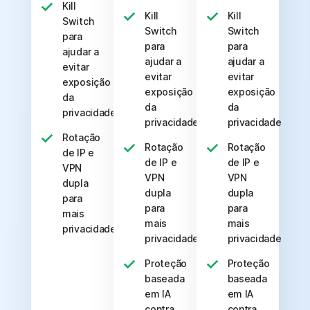
Kill
Kill
Kill
Switch
Switch
Switch
para
para
para
ajudar a
ajudar a
ajudar a
evitar
evitar
evitar
exposição
exposição
exposição
da
da
da
privacidade
privacidade
privacidade
Rotação
Rotação
Rotação
de IP e
de IP e
de IP e
VPN
VPN
VPN
dupla
dupla
dupla
para
para
para
mais
mais
mais
privacidade
privacidade
privacidade
Proteção
Proteção
baseada
baseada
em IA
em IA
contra
contra