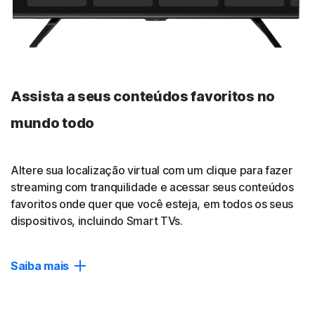
Ajude a bloquear o rastreamento de anunciantes,
reduzindo o número de anúncios irritantes que
perseguem você online.
Política de não registro
Assista a seus conteúdos favoritos no
Uma auditoria de terceiros, realizada pela VerSprite,
confirmou que não rastreamos, registramos nem
mundo todo
salvamos suas atividades online. Leia nossa
política de não registro
.
Altere sua localização virtual com um clique para fazer
Fechar
streaming com tranquilidade e acessar seus conteúdos
favoritos onde quer que você esteja, em todos os seus
dispositivos, incluindo Smart TVs.
Saiba mais
Mudar localização
Conecte-se facilmente e de forma privada ao país e