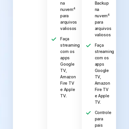
na
Backup
4
nuvem
na
4
para
nuvem
arquivos
para
valiosos
arquivos
valiosos
Faça
streaming
Faça
com os
streaming
apps
com os
Google
apps
TV,
Google
Amazon
TV,
Fire TV
Amazon
e Apple
Fire TV
TV.
e Apple
TV.
Controle
para
pais