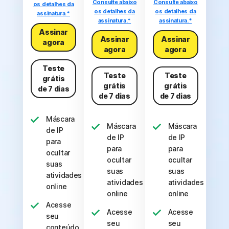
Consulte abaixo
Consulte abaixo
os detalhes da
os detalhes da
os detalhes da
assinatura.*
assinatura.*
assinatura.*
Assinar
Assinar
Assinar
agora
agora
agora
Teste
Teste
Teste
grátis
grátis
grátis
de 7 dias
de 7 dias
de 7 dias
Máscara
Máscara
Máscara
de IP
de IP
de IP
para
para
para
ocultar
ocultar
ocultar
suas
suas
suas
atividades
atividades
atividades
online
online
online
Acesse
Acesse
Acesse
seu
seu
seu
conteúdo