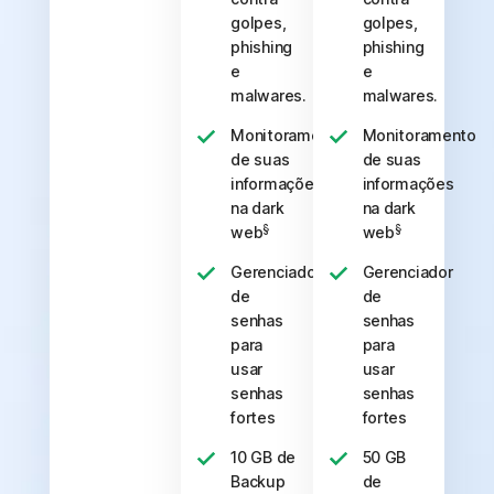
golpes,
golpes,
phishing
phishing
e
e
malwares.
malwares.
Monitoramento
Monitoramento
de suas
de suas
informações
informações
na dark
na dark
§
§
web
web
Gerenciador
Gerenciador
de
de
senhas
senhas
para
para
usar
usar
senhas
senhas
fortes
fortes
10 GB de
50 GB
Backup
de