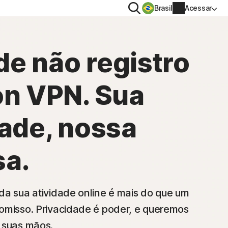
Pesquisar
Brasil
Acessar
IDADE
MAIS
 de não registro
VPN
Norton Identity Advisor Plus​
on VPN. Sua
AntiTrack
Norton Utilities Ultimate
Informações da conta
 spyware
dade, nossa
Informações de cobrança
a.
Renovar
Histórico do pedido
da sua atividade online é mais do que um
Insira seu Código de produto
omisso. Privacidade é poder, e queremos
 suas mãos.