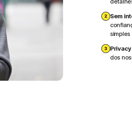
detalhe
Sem int
confianç
simples
Privacy
dos noss