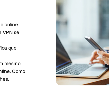
e online
on VPN se
ifica que
em mesmo
nline. Como
hes.