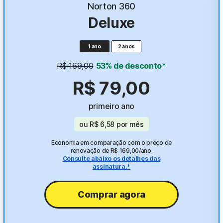
Mais populares
Norton 360
Deluxe
1 ano
2 anos
R$ 169,00
53% de desconto*
R$ 79,00
primeiro ano
ou
R$ 6,58
por mês
Economia em comparação com o preço de
renovação de R$ 169,00/ano.
Consulte abaixo os detalhes das
assinatura.*
Comprar agora