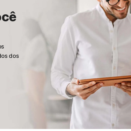
ocê
os
dos dos