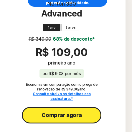
proteção de identidade.
Norton 360
Advanced
1 ano
2 anos
R$ 349,00
68% de desconto*
R$ 109,00
primeiro ano
ou
R$ 9,08
por mês
Economia em comparação com o preço de
renovação de R$ 349,00/ano.
Consulte abaixo os detalhes das
assinatura.*
Comprar agora