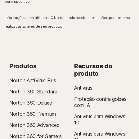
Sistema operacional Windows 10, 11
por dispositivo.
Não funciona com Windows S
Informações para afiliadas: O Norton pode receber comissões por compras
Sistemas operacionais Mac®
realizadas através de seu produto.
Intel 64 bits e ARM (Apple M1/2)
Apple macOS 12.x (Monterey)
Apple macOS 11.x (Big Sur)
Apple macOS 10.15.x (Catalina)
Apple macOS 10.14.x (Mojave)
Produtos
Sistemas operacionais Android™
Recursos do
produto
Android 9.0 ou posterior
Norton AntiVirus Plus
Sistemas operacionais iOS
Antivírus
Norton 360 Standard
iOS 15.0 ou posterior
Proteção contra golpes
Norton 360 Deluxe
com IA
Norton 360 Premium
Antivírus para Windows
10
Norton 360 Advanced
Antivírus para Windows
Norton 360 for Gamers