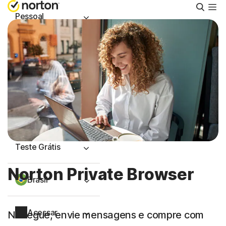
Pesqu
Pessoal
Pequenas empresas
Recursos
Suporte
Teste Grátis
Norton Private Browser
Brasil
Acessar
Navegue, envie mensagens e compre com