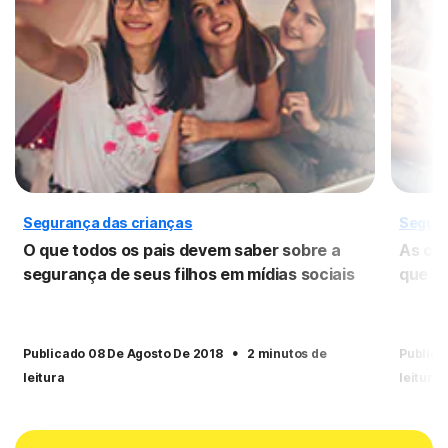
Segurança das crianças
Segura
O que todos os pais devem saber sobre a
As cin
segurança de seus filhos em mídias sociais
que to
·
Publicado 08 De Agosto De 2018
2 minutos de
Publica
leitura
leitura