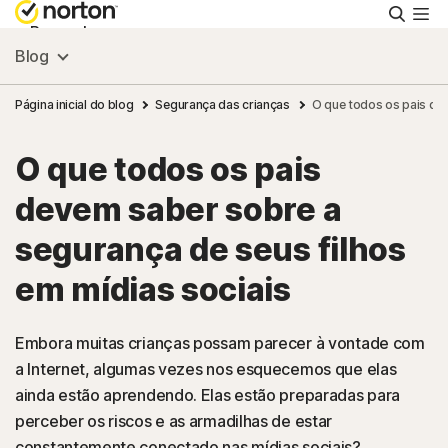
Pesqu
Pessoal
Blog
Pequenas empresas
Página inicial do blog
Segurança das crianças
O que todos os pais dev
O que todos os pais
Recursos
devem saber sobre a
Suporte
segurança de seus filhos
em mídias sociais
Teste Grátis
Embora muitas crianças possam parecer à vontade com
Brasil
a Internet, algumas vezes nos esquecemos que elas
ainda estão aprendendo. Elas estão preparadas para
perceber os riscos e as armadilhas de estar
Acessar
constantemente conectado nas mídias sociais?