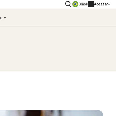
Pesquisar
Brasil
Acessar
vo
IDADE
MAIS
VPN
Norton Identity Advisor Plus​
AntiTrack
Norton Utilities Ultimate
Informações da conta
 spyware
Informações de cobrança
Renovar
Histórico do pedido
Insira seu Código de produto