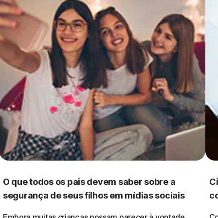
O que todos os pais devem saber sobre a
Ci
segurança de seus filhos em mídias sociais
c
Embora muitas crianças possam parecer à vontade
Co