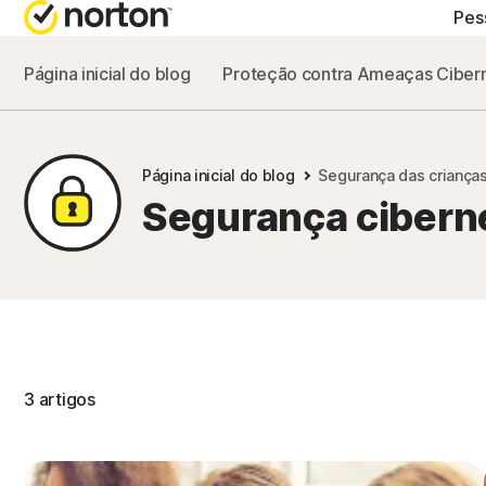
Pes
Página inicial do blog
Proteção contra Ameaças Ciber
PLANOS COMPLETOS
Norton 360 Advanced
Página inicial do blog
Segurança das criança
Norton 360 Premium
Segurança ciberné
Norton 360 Deluxe
Norton 360 Standard
3 artigos
Todos os produtos e 