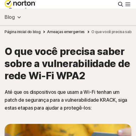
Pesqu
Pessoal
Blog
Pequenas empresas
Página inicial do blog
Ameaças emergentes
O que você precisa saber 
O que você precisa saber
Recursos
sobre a vulnerabilidade de
Suporte
rede Wi-Fi WPA2
Teste Grátis
Até que os dispositivos que usam a Wi-Fi tenhan um
patch de segurança para a vulnerabilidade KRACK, siga
estas etapas para ajudar a protegê-los:
Brasil
Acessar