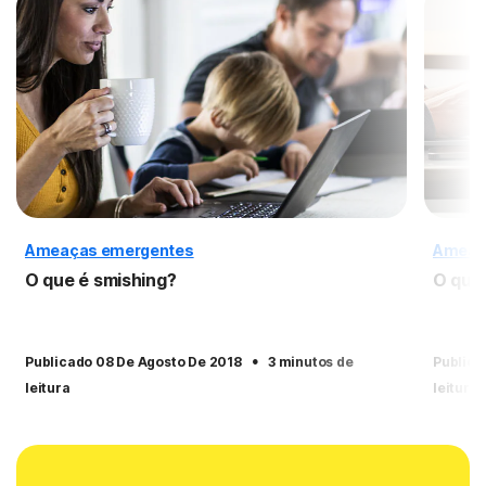
Ameaças emergentes
Ameaç
O que é smishing?
O que 
·
Publicado 08 De Agosto De 2018
3 minutos de
Publica
leitura
leitura