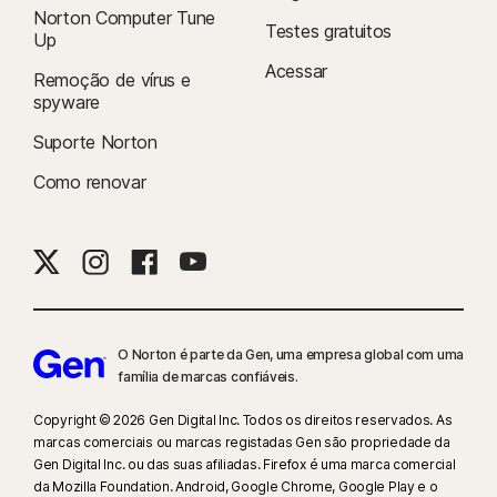
Norton Computer Tune
8
A Supervisão de vídeos requer uma extensão do navegador no
Testes gratuitos
Up
Windows e o Norton Browser em aplicativo no iOS e Android. Ela monitora
Acessar
vídeos vistos no YouTube.com (mas não vídeos do YouTube vinculados a
Remoção de vírus e
spyware
outros sites ou blogs) e no Hulu.com (mas somente no Windows). Este
recurso não funciona com os aplicativos YouTube ou Hulu.
Suporte Norton
Como renovar
9
Com base em um teste de oito outros produtos de VPN líderes
selecionados pela Gen no relatório “VPN Products Performance
Benchmarks” conduzido pela PassMark Software encomendado pela
Gen, novembro de 2023.
16
Para eliminar a maioria dos alertas do Windows, o modo de tela cheia
deve estar em uso.
O Norton é parte da Gen, uma empresa global com uma
família de marcas confiáveis.
23
A Proteção automática contra deepfakes funciona apenas para vídeos
Copyright © 2026 Gen Digital Inc. Todos os direitos reservados. As
em inglês em plataformas de mídia social/vídeo compatíveis. Use a
marcas comerciais ou marcas registadas Gen são propriedade da
verificação manual em outras plataformas. Requer Windows 11 ou
Gen Digital Inc. ou das suas afiliadas. Firefox é uma marca comercial
posterior e um navegador compatível. A detecção automática requer
da Mozilla Foundation. Android, Google Chrome, Google Play e o