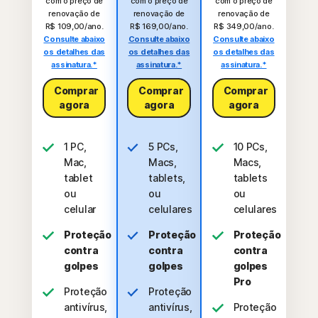
com o preço de
com o preço de
com o preço de
renovação de
renovação de
renovação de
R$ 109,00/ano.
R$ 169,00/ano.
R$ 349,00/ano.
Consulte abaixo
Consulte abaixo
Consulte abaixo
os detalhes das
os detalhes das
os detalhes das
assinatura.*
assinatura.*
assinatura.*
Comprar
Comprar
Comprar
agora
agora
agora
1 PC,
5 PCs,
10 PCs,
Mac,
Macs,
Macs,
tablet
tablets,
tablets
ou
ou
ou
celular
celulares
celulares
Proteção
Proteção
Proteção
contra
contra
contra
golpes
golpes
golpes
Pro
Proteção
Proteção
antivírus,
antivírus,
Proteção