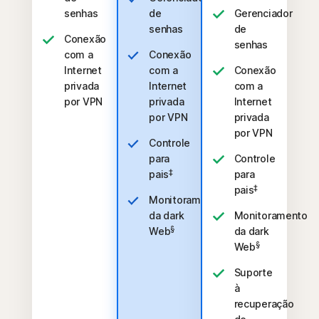
senhas
de
Gerenciador
senhas
de
Conexão
senhas
com a
Conexão
Internet
com a
Conexão
privada
Internet
com a
por VPN
privada
Internet
por VPN
privada
por VPN
Controle
para
Controle
‡
pais
para
‡
pais
Monitoramento
da dark
Monitoramento
§
Web
da dark
§
Web
Suporte
à
recuperação