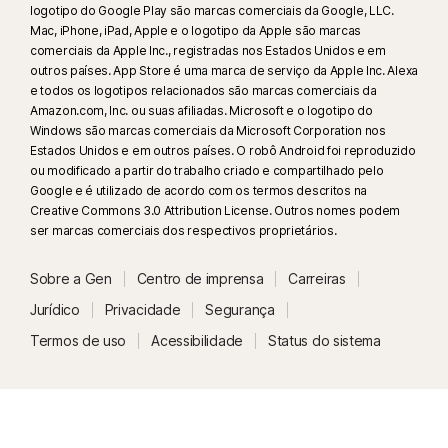
adicionalmente um PC com IA (CPU Qualcomm ou Intel de no mínimo 8
logotipo do Google Play são marcas comerciais da Google, LLC.
núcleos e 16 GB de RAM) ou um PC sem IA (CPU de qualquer marca de no
Mac, iPhone, iPad, Apple e o logotipo da Apple são marcas
comerciais da Apple Inc., registradas nos Estados Unidos e em
mínimo 6 núcleos e 16 GB de RAM). Em PCs sem IA com CPU de no
outros países. App Store é uma marca de serviço da Apple Inc. Alexa
mínimo 4 núcleos e 8 GB de RAM, está disponível apenas a verificação
e todos os logotipos relacionados são marcas comerciais da
manual. Para mais detalhes, acesse
Norton.com/deepfakesupport
.
Amazon.com, Inc. ou suas afiliadas. Microsoft e o logotipo do
Windows são marcas comerciais da Microsoft Corporation nos
33
A Proteção contra deepfakes no assistente de IA Norton Genie está
Estados Unidos e em outros países. O robô Android foi reproduzido
ou modificado a partir do trabalho criado e compartilhado pelo
atualmente disponível em acesso antecipado, e é compatível apenas
Google e é utilizado de acordo com os termos descritos na
com vídeos do YouTube em inglês.
Creative Commons 3.0 Attribution License. Outros nomes podem
ser marcas comerciais dos respectivos proprietários.
17
Não inclui o monitoramento de chats ou mensagens diretas. Pode não
identificar cyberbullying, conteúdo explícito, ilegal, ou discurso de ódio. O
Sobre a Gen
Centro de imprensa
Carreiras
monitoramento de mídias sociais está disponível apenas no Facebook,
Jurídico
Privacidade
Segurança
Instagram, LinkedIn, Twitter e YouTube. No Facebook, Instagram e
Termos de uso
Acessibilidade
Status do sistema
LinkedIn, apenas o recurso de tomada de conta está disponível.
Y
O Norton Safe Search não fornece classificação de segurança para links
patrocinados nem filtra os que podem ser perigosos nos resultados de
busca. Não disponível em todos os navegadores.