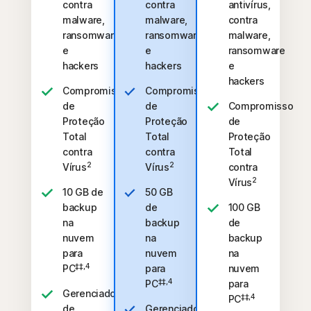
contra
contra
antivírus,
malware,
malware,
contra
ransomware
ransomware
malware,
e
e
ransomware
hackers
hackers
e
hackers
Compromisso
Compromisso
de
de
Compromisso
Proteção
Proteção
de
Total
Total
Proteção
contra
contra
Total
2
2
Vírus
Vírus
contra
2
Vírus
10 GB de
50 GB
backup
de
100 GB
na
backup
de
nuvem
na
backup
para
nuvem
na
‡‡,4
PC
para
nuvem
‡‡,4
PC
para
Gerenciador
‡‡,4
PC
de
Gerenciador