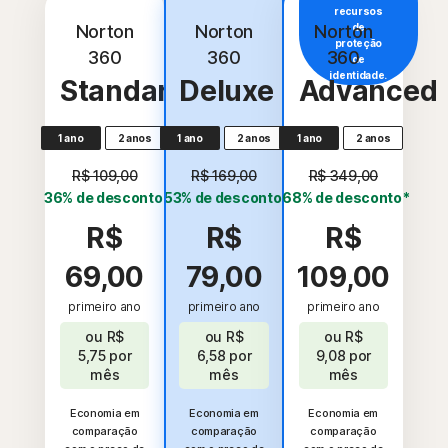
Mais
recursos
populares
Norton
Norton
Norton
de
proteção
360
360
360
de
identidade.
Standard
Deluxe
Advanced
1 ano
2 anos
1 ano
2 anos
1 ano
2 anos
R$ 109,00
R$ 169,00
R$ 349,00
36% de desconto*
53% de desconto*
68% de desconto*
R$
R$
R$
69,00
79,00
109,00
primeiro ano
primeiro ano
primeiro ano
ou
R$
ou
R$
ou
R$
5,75
por
6,58
por
9,08
por
mês
mês
mês
Economia em
Economia em
Economia em
comparação
comparação
comparação