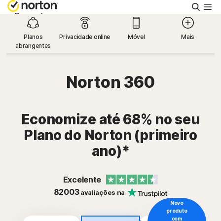
Pesqu
Pessoal
Planos
Privacidade online
Móvel
Mais
abrangentes
Pequenas empresas
Norton 360
Recursos
Suporte
Economize até 68% no seu
Plano do Norton (primeiro
Teste Grátis
ano)*
Brasil
Excelente
82003
avaliações na
Novo
Acessar
produto
com