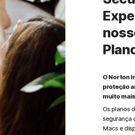
Expe
noss
Plan
O Norton I
proteção a
muito mais
Os planos 
segurança d
Macs e disp