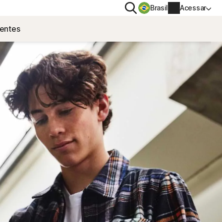
Pesquisar
Brasil
Acessar
uentes
IDADE
MAIS
VPN
Norton Identity Advisor Plus​
AntiTrack
Norton Utilities Ultimate
Informações da conta
 spyware
Informações de cobrança
Renovar
Histórico do pedido
Insira seu Código de produto