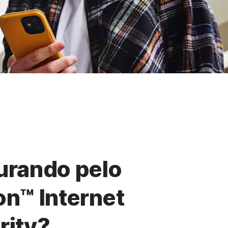
urando pelo
on™ Internet
rity?