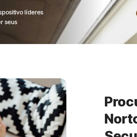
positivo líderes
r seus
Proc
Nort
Secu