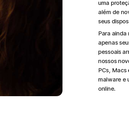
uma proteç
além de nov
seus disposi
Para ainda 
apenas seus
pessoais a
nossos novo
PCs, Macs e
malware e 
online.