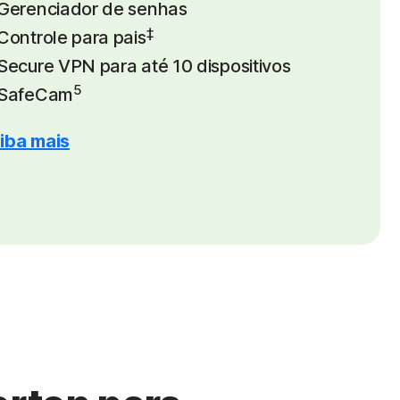
Gerenciador de senhas
‡
Controle para pais
Secure VPN para até 10 dispositivos
5
SafeCam
iba mais