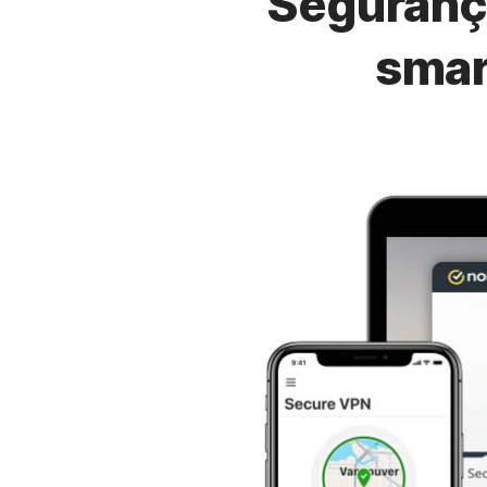
Segurança
smar