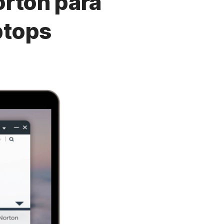
orton para
ptops