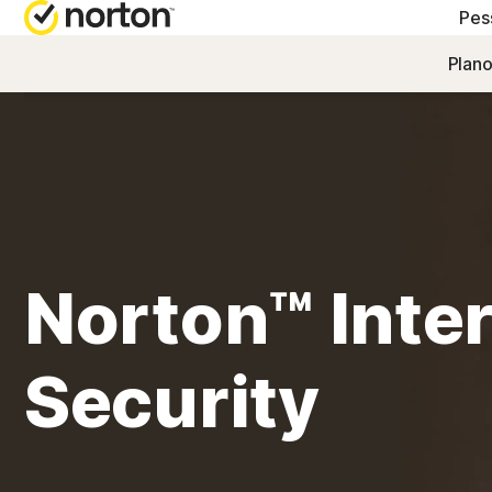
Pes
Plano
PLANOS COMPLETOS
Norton 360 Advanced
Norton 360 Premium
Norton 360 Deluxe
Norton™ Inte
Norton 360 Standard
Security
Todos os produtos e 