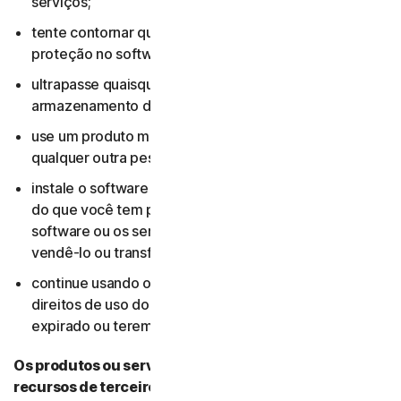
serviços;
tente contornar quaisquer medidas técnicas de
proteção no software e nos serviços;
ultrapasse quaisquer limitações aplicáveis de
armazenamento de conteúdo ou largura de banda;
use um produto multiusuário para rastrear e monitorar
qualquer outra pessoa sem o consentimento dela;
instale o software ou os serviços em mais dispositivos
do que você tem permissão (inclusive ao não excluir o
software ou os serviços de um dispositivo antes de
vendê-lo ou transferir a propriedade dele); e não
continue usando o software ou os serviços após seus
direitos de uso do software ou dos serviços terem
expirado ou terem sido encerrados.
Os produtos ou serviços incluem conteúdo ou
recursos de terceiros?