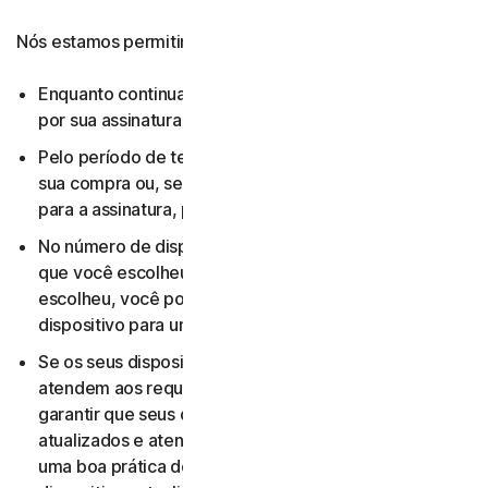
Nós estamos permitindo que você use sua licença:
Enquanto continuar a pagar quaisquer taxas aplicáveis
por sua assinatura ou até que a assinatura termine.
Pelo período de tempo que você escolheu ao fazer
sua compra ou, se você não escolheu uma duração
para a assinatura, por um ano.
No número de dispositivos para o número de usuários
que você escolheu ao fazer sua compra. Se você não
escolheu, você pode usar sua licença em apenas um
dispositivo para um usuário.
Se os seus dispositivos e sistemas operacionais
atendem aos requisitos de sistema. Cabe a você
garantir que seus dispositivos se mantenham
atualizados e atendam a esses requisitos. (Também é
uma boa prática de segurança manter seus