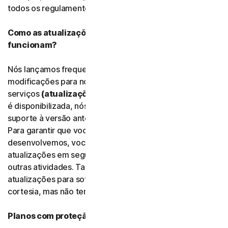
todos os regulamentos, regras e leis locais.
Como as atualizações do software e dos serviços
funcionam?
Nós lançamos frequentemente upgrades, melhorias e
modificações para nosso software e nossos
serviços
(atualizações)
. Uma vez que uma atualização
é disponibilizada, nós podemos parar de oferecer
suporte à versão anterior do software ou dos serviços.
Para garantir que você possa usar os novos recursos que
desenvolvemos, você concorda em nos deixar instalar
atualizações em segundo plano enquanto você faz
outras atividades. Também podemos fornecer
atualizações para software gratuito e serviços de
cortesia, mas não temos a obrigação de fazer isso.
Planos com proteção ilimitada de dispositivos