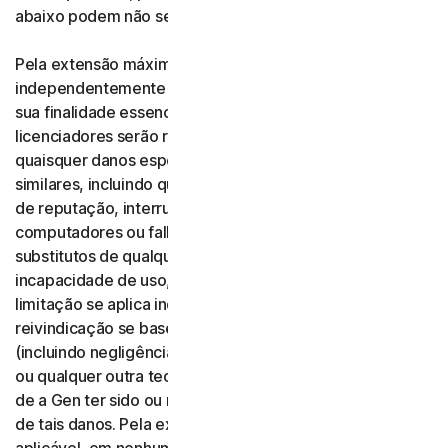
abaixo podem não se aplicar a você.
Pela extensão máxima permitida pela lei aplicável, e
independentemente de qualquer recurso não cumprir
sua finalidade essencial, nem a Gen nem nossos
licenciadores serão responsáveis perante você por
quaisquer danos especiais, consequenciais, indiretos ou
similares, incluindo qualquer perda de lucro, de dados ou
de reputação, interrupção de serviços, danos a
computadores ou falhas de sistema ou custo de serviços
substitutos de qualquer tipo que resultem do uso, ou da
incapacidade de uso, do software ou dos serviços. Essa
limitação se aplica independentemente de sua
reivindicação se basear em garantia, contrato, ato ilícito
(incluindo negligência), responsabilidade pelo produto
ou qualquer outra teoria jurídica, e independentemente
de a Gen ter sido ou não avisada sobre a possibilidade
de tais danos. Pela extensão máxima permitida pela lei