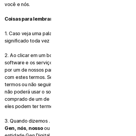
você e nós.
Norton AntiVirus Plus
Coisas para lembrar durante a leitura. . .
Norton Mobile Security par
1. Caso veja uma palavra em
negrito
, ela terá o mesmo
significado toda vez que for usada neste documento.
Norton Mobile Security par
2. Ao clicar em um botão de aceitar, instalar ou usar o
Privacidade
software e os serviços (sejam eles fornecidos por nós ou
por um de nossos parceiros), você está concordando
com estes termos. Se você não concordar com os
Norton VPN
termos ou não seguir as regras dispostas por eles, você
não poderá usar o software e os serviços. Caso tenha
Norton AntiTrack
comprado de um de nossos parceiros ou revendedores,
eles podem ter termos adicionais que se aplicam a você.
Norton Identity Adviso
3. Quando dizemos . . .
Gen Digital,
Mais Norton
Gen,
nós
,
nosso
ou
nos
, isso se refere à marca ou
entidade Gen Digital que fornece o software e os