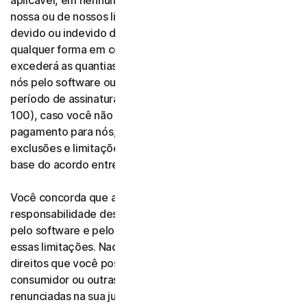
aplicável, em nenhum caso a responsabilidade total
nossa ou de nossos licenciadores resultante do uso
devido ou indevido do software ou dos serviços, ou de
qualquer forma em conexão com estes termos,
excederá as quantias que você pagou ou deve pagar a
nós pelo software ou pelos serviços aplicáveis pelo
período de assinatura aplicável, ou cem dólares (US$
100), caso você não tenha qualquer obrigação de
pagamento para nós, conforme aplicável. Essas
exclusões e limitações são elementos fundamentais da
base do acordo entre nós e você.
Você concorda que as limitações e isenções de
responsabilidade desta seção refletem o valor cobrado
pelo software e pelos serviços, o qual seria maior sem
essas limitações. Nada neste contrato limita quaisquer
direitos que você possa ter sob leis de defesa do
consumidor ou outras leis aplicáveis que não possam ser
renunciadas na sua jurisdição, incluindo aquelas