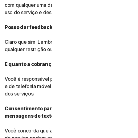
com qualquer uma das alterações, deverá interromper o
uso do serviço e desinstalar o software gratuito.
Posso dar feedback?
Claro que sim! Lembre-se de que poderemos usá-lo sem
qualquer restrição ou pagamento.
E quanto a cobranças relacionadas ao uso de dados?
Você é responsável por pagar todos os custos de dados
e de telefonia móvel associados ao uso do software e
dos serviços.
Consentimento para chamadas telefônicas e
mensagens de texto
Você concorda que a Gen, suas afiliadas e prestadores