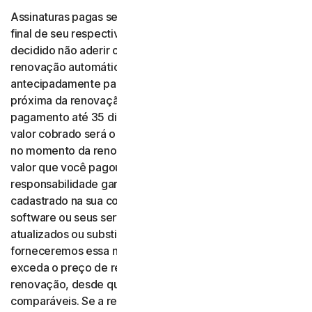
Assinaturas pagas serão renovadas automaticamente ao
final de seu respectivo período, a menos que você tenha
decidido não aderir ou tenha optado por desativar a
renovação automática. Enviaremos um e-mail
antecipadamente para avisar que sua assinatura está
próxima da renovação e cobraremos seu método de
pagamento até 35 dias antes do término da assinatura. O
valor cobrado será o preço do software ou dos serviços
no momento da renovação, que pode ser diferente do
valor que você pagou originalmente. É sua
responsabilidade garantir que o endereço de e-mail
cadastrado na sua conta esteja atualizado. Se o seu
software ou seus serviços tiverem sido renomeados,
atualizados ou substituídos por uma nova oferta,
forneceremos essa nova oferta por um valor que não
exceda o preço de renovação no momento da sua
renovação, desde que tenha recursos razoavelmente
comparáveis. Se a renovação automática não se aplica à