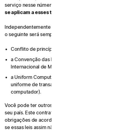
serviço nesse número secundário.
As leis de que países
se aplicam a esses termos?
Independentemente de qual legislação local se aplique,
o seguinte será sempre excluído:
Conflito de princípios jurídicos;
a Convenção das Nações Unidas para a Venda
Internacional de Mercadorias; e
a Uniform Computer Information Transactions Act (lei
uniforme de transações de informação de
computador).
Você pode ter outros direitos de acordo com as leis do
seu país. Este contrato não altera seus direitos ou suas
obrigações de acordo com as leis do seu estado ou país,
se essas leis assim não permitirem.