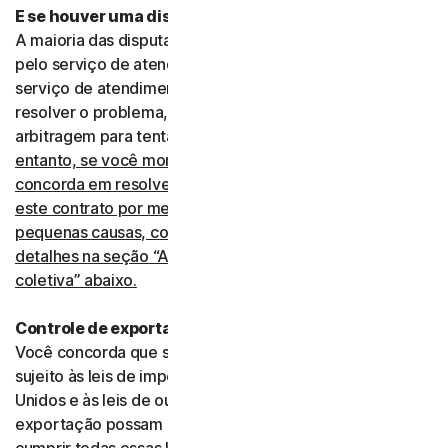
E se houver uma disputa?
A maioria das disputas pode ser resolvida informalmente
pelo serviço de atendimento ao cliente. Quando o
serviço de atendimento ao cliente não consegue
resolver o problema, nossa preferência é recorrer à
arbitragem para tentar solucionar divergências.
No
entanto, se você mora nos Estados Unidos, você
concorda em resolver todas as disputas relacionadas a
este contrato por meio de arbitragem ou no juizado de
pequenas causas, conforme explicamos com mais
detalhes na seção “Arbitragem legal e renúncia de ação
coletiva” abaixo.
Controle de exportação
Você concorda que seu uso dos serviços pode estar
sujeito às leis de importação e exportação dos Estados
Unidos e às leis de outros países em que importação e
exportação possam ser restringidas. Você concorda em