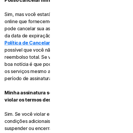
Posso cancelar minha assinatura?
Sim, mas você estará desistindo de toda a proteção
online que fornecemos. Caso tenha certeza disso, você
pode cancelar sua assinatura a qualquer momento antes
da data de expiração dela. No entanto, consulte nossa
Política de Cancelamento e Reembolso
antes, pois é
possível que você não atenda aos critérios para um
reembolso total. Se você não atender aos critérios, a
boa notícia é que poderá continuar usando o software e
os serviços mesmo após o cancelamento, até o fim do
período de assinatura já pago.
Minha assinatura será suspensa ou cancelada se eu
violar os termos deste contrato?
Sim. Se você violar este contrato ou quaisquer termos e
condições adicionais aplicáveis, precisaremos
suspender ou encerrar seu uso do software ou serviço.