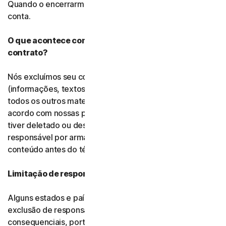
Quando o encerrarmos, também podemos encerrar sua
conta.
O que acontece com meus dados após o fim deste
contrato?
Nós excluímos seu conteúdo armazenado ou em backup
(informações, textos, arquivos, links, imagens, senhas e
todos os outros materiais que você nos fornece) de
acordo com nossas políticas internas, depois que você
tiver deletado ou desinstalado seu software. Você é
responsável por armazenar e fazer backup de seu
conteúdo antes do término.
Limitação de responsabilidade
Alguns estados e países não permitem as limitações ou a
exclusão de responsabilidade por danos incidentais ou
consequenciais, portanto, as limitações ou exclusões