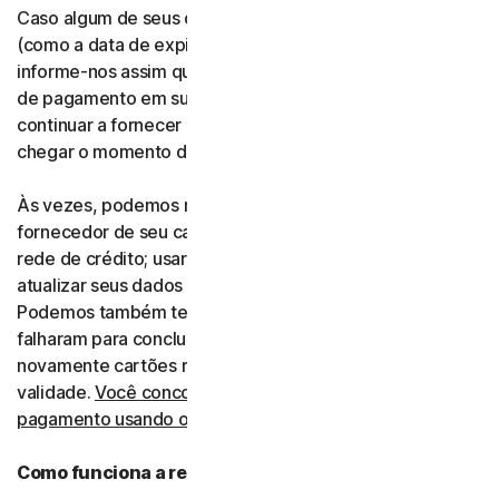
Caso algum de seus dados de pagamento seja alterado
(como a data de expiração ou número do cartão),
informe-nos assim que possível, atualizando seus dados
de pagamento em sua conta para que possamos
continuar a fornecer o software e os serviços quando
chegar o momento da renovação.
Às vezes, podemos receber informações atualizadas do
fornecedor de seu cartão de débito ou crédito, ou da
rede de crédito; usaremos essas informações para
atualizar seus dados de pagamento automaticamente.
Podemos também tentar novamente pagamentos que
falharam para concluir as transações, inclusive tentando
novamente cartões recusados ao prorrogar datas de
validade.
Você concorda em cobrarmos seu método de
pagamento usando os dados atualizados.
Como funciona a renovação automática?