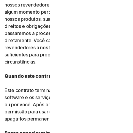
nossos revendedores autorizados. Se essa entidade em
algum momento perder a autorização para vender
nossos produtos, sua assinatura (incluindo todos os
direitos e obrigações) será transferida para nós e
passaremos a processar as transações futuras
diretamente. Você concorda e autoriza nossos
revendedores a nos fornecerem dados de pagamento
suficientes para processar transações nessas
circunstâncias.
Quando este contrato será encerrado?
Este contrato termina quando seu direito de acessar o
software e os serviços expirar ou for encerrado por nós
ou por você. Após o término, você não terá mais
permissão para usar o software e os serviços e deverá
apagá-los permanentemente de seus dispositivos.