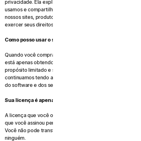
privacidade. Ela explica como e por que nós coletamos,
usamos e compartilhamos seus dados pessoais em
nossos sites, produtos e serviços e como você pode
exercer seus direitos sobre seus dados.
Como posso usar o software e os serviços?
Quando você compra nosso software e nossos serviços,
está apenas obtendo uma licença para usá-los para um
propósito limitado e sujeito a estes termos. Nós
continuamos tendo a propriedade de todos os direitos
do software e dos serviços.
Sua licença é apenas para você:
A licença que você obtém para o software e os serviços
que você assinou pertence a você, e apenas a você.
Você não pode transferir essa licença para mais
ninguém.