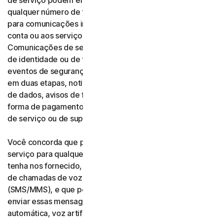
de serviço podem entrar em contato com você em
qualquer número de telefone que você nos fornecer
para comunicações informativas relacionadas à sua
conta ou aos serviços (“comunicações de serviço”).
Comunicações de serviço incluem, por exemplo, alertas
de identidade ou de transações, suspeita de fraude ou
eventos de segurança, verificações de identidade ou
em duas etapas, notificações de violação ou exposição
de dados, avisos de falha de cobrança, atualizações da
forma de pagamento, lembretes de renovação e avisos
de serviço ou de suporte técnico.
Você concorda que podemos enviar comunicações de
serviço para qualquer número de telefone que você
tenha nos fornecido, ou venha a nos fornecer, por meio
de chamadas de voz ou mensagens de texto
(SMS/MMS), e que podemos realizar essas chamadas ou
enviar essas mensagens usando sistema de discagem
automática, voz artificial ou pré-gravada ou inteligência