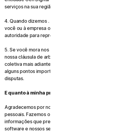
serviços na sua região.
4. Quando dizemos . . .
você
ou
seu/sua
, isso se refere a
você ou à empresa ou companhia que você tem
autoridade para representar.
5. Se você mora nos Estados Unidos, certifique-se de ler
nossa cláusula de arbitragem legal e a renúncia de ação
coletiva mais adiante neste documento. Elas descrevem
alguns pontos importantes sobre como nós resolvemos
disputas.
E quanto à minha privacidade?
Agradecemos por nos confiar suas informações
pessoais. Fazemos o máximo para usar apenas as
informações que precisamos para fornecer a você nosso
software e nossos serviços. Leia nossa Política de