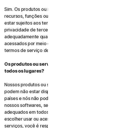
Sim. Os produtos ou serviços podem incorporar
recursos, funções ou conteúdo de terceiros, que podem
estar sujeitos aos termos de serviço e políticas de
privacidade de terceiros. Você é responsável por usar
adequadamente quaisquer recursos de terceiros
acessados por meio de nossos serviços e seguir os
termos de serviço deles.
Os produtos ou serviços da Gen estão disponíveis em
todos os lugares?
Nossos produtos ou serviços, ou determinados recursos,
podem não estar disponíveis em todas as jurisdições ou
países e nós não podemos representar ou garantir que
nossos softwares, serviços ou conteúdo sejam
adequados em todos os países ou jurisdições. Se você
escolher usar ou acessar nosso software ou nossos
serviços, você é responsável pela conformidade com