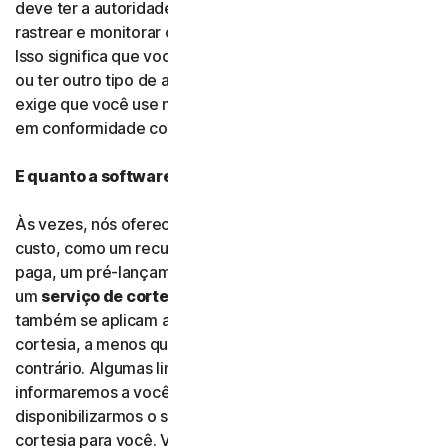
deve ter a autoridade e o direito legítimo de usá-los para
rastrear e monitorar crianças ou outras partes terceiras.
Isso significa que você deve ser pai, mãe, guardião legal
ou ter outro tipo de autorização jurídica. A Gen Digital
exige que você use nosso software e nossos serviços
em conformidade com as leis e regulamentos aplicáveis.
E quanto a software e serviços gratuitos?
Às vezes, nós oferecemos software e serviços sem
custo, como um recurso adicional em uma assinatura
paga, um pré-lançamento, um software beta ou
um
serviço de cortesia
. Os termos deste acordo
também se aplicam a
software gratuito
e serviços de
cortesia, a menos que nós tenhamos indicado o
contrário. Algumas limitações ainda se aplicam e nós
informaremos a você quais são elas quando
disponibilizarmos o software gratuito ou os serviços de
cortesia para você. Você pode usar software gratuito e