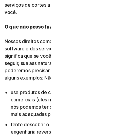
serviços de cortesia enquanto nós os fornecermos a
você.
O que não posso fazer com o software e os serviços?
Nossos direitos como proprietários ou licenciadores do
software e dos serviços são protegidos por lei. Isso
significa que se você fizer algo como os exemplos a
seguir, sua assinatura poderá ser cancelada e nós
poderemos precisar tomar medidas subsequentes. Veja
alguns exemplos: Não...
use produtos de consumidor para propósitos
comerciais (eles não foram desenvolvidos para isso e
nós podemos ter ofertas para pequenas empresas
mais adequadas para o local de trabalho);
tente descobrir o código-fonte, inclusive por meio de
engenharia reversa ou descompilação do software ou