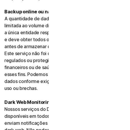
Backup online ou na nuvem
A quantidade de dados que você pode armazenar é
limitada ao volume disponibilizado no seu plano. Você é
a única entidade responsável pelos dados que armazena
e deve obter todos os consentimentos necessários
antes de armazenar dados pertencentes a terceiros.
Este serviço não foi desenvolvido para armazenar dados
regulados ou protegidos, como dados de serviços
financeiros ou de saúde, e não pode ser usado para
esses fins. Podemos monitorar, revisar, reter e revelar
dados conforme exigido pela lei ou para investigar mau
uso ou brechas.
Dark Web Monitoring
Nossos serviços do Dark Web Monitoring não estão
disponíveis em todos os países e apenas monitoram e
enviam notificações para você sobre informações na