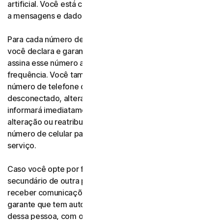
artificial. Você está ciente e concorda que taxas relativas
a mensagens e dados podem ser aplicadas.
Para cada número de telefone que você nos fornecer,
você declara e garante expressamente ser a pessoa que
assina esse número atualmente ou que o utiliza com
frequência. Você também concorda que, se qualquer
número de telefone que você nos forneceu for
desconectado, alterado ou reatribuído, você nos
informará imediatamente sobre essa desconexão,
alteração ou reatribuição e nos fornecerá um novo
número de celular para receber comunicações de
serviço.
Caso você opte por fornecer um número de telefone
secundário de outra pessoa ou de algum familiar para
receber comunicações de serviço, você declara e
garante que tem autorização para consentir, em nome
dessa pessoa, com o recebimento de comunicações de