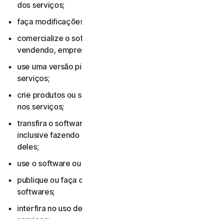
dos serviços;
faça modificações ao software ou aos serviços;
comercialize o software ou os serviços, inclusive os
vendendo, emprestando ou alugando;
use uma versão pirateada do software ou dos
serviços;
crie produtos ou serviços baseados no software ou
nos serviços;
transfira o software ou serviços para outras pessoas,
inclusive fazendo sublicenciamento ou atribuição
deles;
use o software ou os serviços para fazer algo ilegal;
publique ou faça cópias (que não sejam backups) dos
softwares;
interfira no uso de outras pessoas do software ou dos