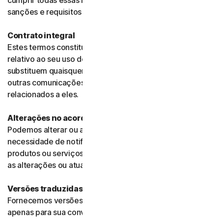
cumprir todas essas leis, incluindo embargos comerciais,
sanções e requisitos de segurança.
Contrato integral
Estes termos constituem o contrato integral entre nós,
relativo ao seu uso do software e dos serviços, e
substituem quaisquer contratos e termos anteriores ou
outras comunicações, declarações ou anúncios
relacionados a eles.
Alterações no acordo
Podemos alterar ou atualizar este acordo sem qualquer
necessidade de notificar você. Seu uso contínuo dos
produtos ou serviços significa que você concorda com
as alterações ou atualizações.
Versões traduzidas
Fornecemos versões destes termos traduzidas do inglês
apenas para sua conveniência. Se houver alguma