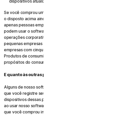
dispositivos atualizados.)
Se você comprou um produto para pequenas empresas,
o disposto acima ainda se aplica. A única diferença é que
apenas pessoas empregadas pela pequena empresa
podem usar o software e os serviços, e apenas para
operações corporativas internas. Nossas ofertas para
pequenas empresas são licenciadas apenas para
empresas com cinquenta funcionários ou menos.
Produtos de consumidor podem ser usados apenas para
propósitos do consumidor, domésticos e não comerciais.
E quanto às outras pessoas?
Alguns de nosso software e nossos serviços permitem
que você registre seus familiares ou funcionários, ou os
dispositivos dessas pessoas. Você deve respeitar a lei
ao usar nosso software e nossos serviços Se o produto
que você comprou inclui recursos de rastreamento, você