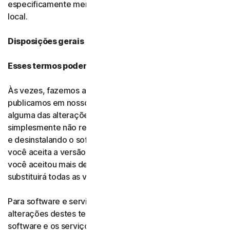
especificamente mencionadas na seção de legislação
local.
Disposições gerais
Esses termos podem ser alterados?
Às vezes, fazemos alterações nestes termos e as
publicamos em nosso site. Se você não concordar com
alguma das alterações, poderá encerrar sua assinatura
simplesmente não renovando, conforme descrito acima,
e desinstalando o software. Caso renove sua assinatura,
você aceita a versão mais recente destes termos. Se
você aceitou mais de uma versão, a mais recente
substituirá todas as versões mais antigas.
Para software e serviços gratuitos, você aceita as
alterações destes termos ao continuar usando o
software e os serviços gratuitos. Se você não concordar