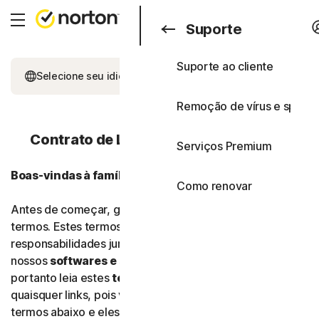
Pesquisar
Consumidores
Suporte
Suporte ao cliente
Consumidores
Todos os produtos e s
Selecione seu idioma
Negócios
Remoção de vírus e spywa
Planos completos
Blog
Contrato de Licença e Serviços (LSA)
Serviços Premium
Norton 360 Advanced
Suporte
Boas-vindas à família Gen Digital!
Testes gratuitos
Como renovar
Norton 360 Deluxe
Antes de começar, gostaríamos de explicar nossos
termos. Estes termos explicam alguns de seus direitos e
Norton 360 Standard
responsabilidades jurídicas ao usar
nossos
softwares
e
serviços
. Eles são importantes,
Norton 360 for Gamers
portanto leia estes
termos
com atenção, inclusive
quaisquer links, pois você está consentindo com os
Segurança de disposit
termos abaixo e eles serão parte do
contrato
entre