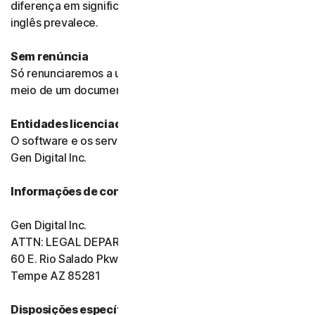
diferença em significado ou interpretação, a versão em
inglês prevalece.
Sem renúncia
Só renunciaremos a uma disposição destes termos por
meio de um documento assinado.
Entidades licenciadoras
O software e os serviços são licenciados para você pela
Gen Digital Inc.
Informações de contato da Gen Digital
Gen Digital Inc.
ATTN: LEGAL DEPARTMENT
60 E. Rio Salado Pkwy, Ste 1000
Tempe AZ 85281
Disposições específicas do produto: