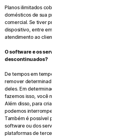
Planos ilimitados cobrem apenas dispositivos
domésticos de sua propriedade, para uso pessoal não
comercial. Se tiver problemas ao adicionar um
dispositivo, entre em contato com o serviço de
atendimento ao cliente.
O software e os serviços podem ser
descontinuados?
De tempos em tempos, podemos descontinuar ou
remover determinados softwares, serviços ou recursos
deles. Em determinadas circunstâncias, depois que
fazemos isso, você não poderá renovar sua assinatura.
Além disso, para criar coisas novas e melhores, às vezes
podemos interromper o suporte a produtos mais antigos.
Também é possível precisarmos alterar recursos do
software ou dos serviços, caso exigido por software e
plataformas de terceiros, ou por outros requerimentos