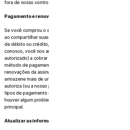
fora de nosso controle.
Pagamento e renovação automática
Se você comprou o software de nós e não de terceiros,
ao compartilhar suas informações de pagamento (cartão
de débito ou crédito, ou outro
tipo de pagamento
)
conosco, você nos autoriza (ou a nosso parceiro
autorizado) a cobrar o valor inicial da compra de seu
método de pagamento, assim como quaisquer
renovações da assinatura. Caso você forneça e
armazene mais de um tipo de pagamento, você nos
autoriza (ou a nosso parceiro autorizado) a cobrar esses
tipos de pagamento alternativos automaticamente se
houver algum problema com seu tipo de pagamento
principal.
Atualizar as informações de pagamento